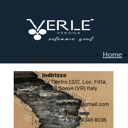
Home
CONTATTI
Indirizzo
Via Centro 12/C, Loc. Fittà,
37038 Soave (VR) Italy
Email
verlefarm@gmail.com
Telefono
+39 379 345 8036